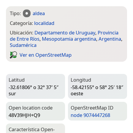
Tipo:
aldea
Categoría:
localidad
Ubicación:
Departamento de Uruguay
,
Provincia
de Entre Ríos
,
Mesopotamia argentina
,
Argentina
,
Sudamérica
Ver en Open­Street­Map
Latitud
Longitud
-32.61806° o 32° 37′ 5″
-58.42155° o 58° 25′ 18″
sur
oeste
Open location code
Open­Street­Map ID
48V39HJH+Q9
node 9074447268
Característica Open­