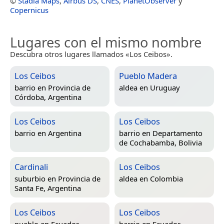
©
Stadia Maps
,
Airbus DS
,
CNES
,
PlanetObserver
y
Copernicus
Lugares con el mismo nombre
Descubra otros lugares llamados «Los Ceibos».
Los Ceibos
Pueblo Madera
barrio en
Provincia de
aldea en
Uruguay
Córdoba, Argentina
Los Ceibos
Los Ceibos
barrio en
Argentina
barrio en
Departamento
de Cochabamba, Bolivia
Cardinali
Los Ceibos
suburbio en
Provincia de
aldea en
Colombia
Santa Fe, Argentina
Los Ceibos
Los Ceibos
pueblo en
Ecuador
barrio en
Ecuador