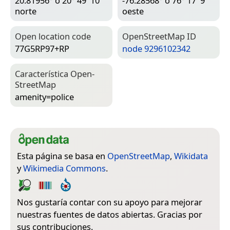
20.81956° o 20° 49′ 10″
-76.28568° o 76° 17′ 9″
norte
oeste
Open location code
Open­Street­Map ID
77G5RP97+RP
node 9296102342
Característica Open­
Street­Map
amenity=­police
Esta página se basa en
OpenStreetMap
,
Wikidata
y
Wikimedia Commons
.
Nos gustaría contar con su apoyo para mejorar
nuestras fuentes de datos abiertas. Gracias por
sus contribuciones.