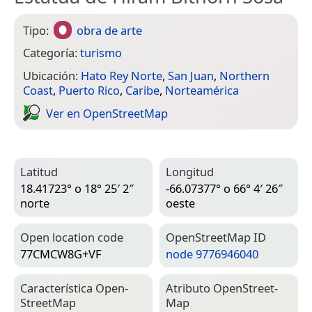
Tipo:
obra de arte
Categoría:
turismo
Ubicación:
Hato Rey Norte
,
San Juan
,
Northern
Coast
,
Puerto Rico
,
Caribe
,
Norteamérica
Ver en Open­Street­Map
Latitud
Longitud
18.41723° o 18° 25′ 2″
-66.07377° o 66° 4′ 26″
norte
oeste
Open location code
Open­Street­Map ID
77CMCW8G+VF
node 9776946040
Característica Open­
Atributo Open­Street­
Street­Map
Map