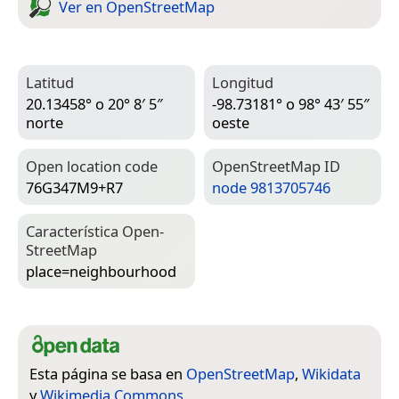
Ver en Open­Street­Map
Latitud
Longitud
20.13458° o 20° 8′ 5″
-98.73181° o 98° 43′ 55″
norte
oeste
Open location code
Open­Street­Map ID
76G347M9+R7
node 9813705746
Característica Open­
Street­Map
place=­neighbourhood
Esta página se basa en
OpenStreetMap
,
Wikidata
y
Wikimedia Commons
.