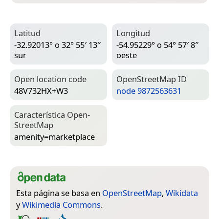
Latitud
Longitud
-32.92013° o 32° 55′ 13″
-54.95229° o 54° 57′ 8″
sur
oeste
Open location code
Open­Street­Map ID
48V732HX+W3
node 9872563631
Característica Open­
Street­Map
amenity=­marketplace
Esta página se basa en
OpenStreetMap
,
Wikidata
y
Wikimedia Commons
.