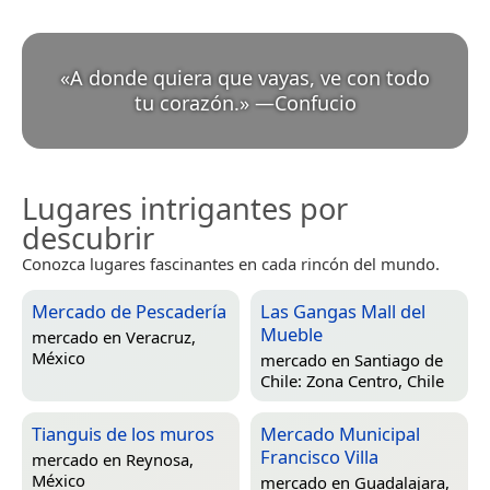
«
A donde quiera que vayas, ve con todo
tu corazón.
»
—
Confucio
Lugares intrigantes por
descubrir
Conozca lugares fascinantes en cada rincón del mundo.
Mercado de Pescadería
Las Gangas Mall del
Mueble
mercado en
Veracruz,
México
mercado en
Santiago de
Chile: Zona Centro, Chile
Tianguis de los muros
Mercado Municipal
Francisco Villa
mercado en
Reynosa,
México
mercado en
Guadalajara,