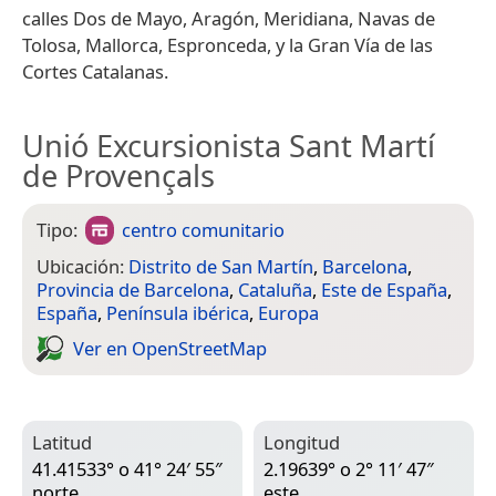
calles Dos de Mayo, Aragón, Meridiana, Navas de
Tolosa, Mallorca, Espronceda, y la Gran Vía de las
Cortes Catalanas.
Unió Excursionista Sant Martí
de Provençals
Tipo:
centro comunitario
Ubicación:
Distrito de San Martín
,
Barcelona
,
Provincia de Barcelona
,
Cataluña
,
Este de España
,
España
,
Península ibérica
,
Europa
Ver en Open­Street­Map
Latitud
Longitud
41.41533° o 41° 24′ 55″
2.19639° o 2° 11′ 47″
norte
este