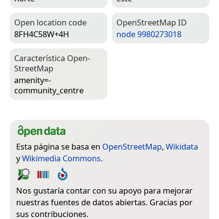
Open location code
Open­Street­Map ID
8FH4C58W+4H
node 9980273018
Característica Open­
Street­Map
amenity=­
community_centre
Esta página se basa en
OpenStreetMap
,
Wikidata
y
Wikimedia Commons
.
Nos gustaría contar con su apoyo para mejorar
nuestras fuentes de datos abiertas. Gracias por
sus contribuciones.