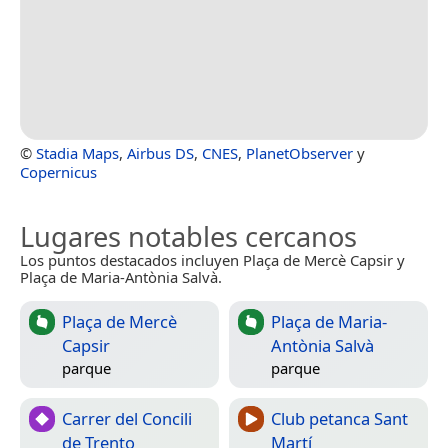
©
Stadia Maps
,
Airbus DS
,
CNES
,
PlanetObserver
y
Copernicus
Lugares notables cercanos
Los puntos destacados incluyen Plaça de Mercè Capsir y
Plaça de Maria-Antònia Salvà.
Plaça de Mercè
Plaça de Maria-
Capsir
Antònia Salvà
parque
parque
Carrer del Concili
Club petanca Sant
de Trento
Martí