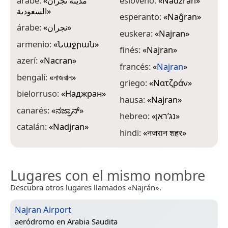
árabe:
«
مدينة نجران
esloveno:
«
Nadžran
»
i
السعودية
»
esperanto:
«
Naĝran
»
j
árabe:
«
نجران
»
euskera:
«
Najran
»
j
armenio:
«
Նաջրան
»
finés:
«
Najran
»
j
azerí:
«
Nacran
»
francés:
«
Najran
»
j
bengalí:
«
নাজরান
»
griego:
«
Νατζράν
»
k
bielorruso:
«
Наджран
»
hausa:
«
Najran
»
k
canarés:
«
ನಜ್ರಾನ್
»
hebreo:
«
נג’ראן
»
k
catalán:
«
Nadjran
»
hindi:
«
नजरान शहर
»
l
Lugares con el mismo nombre
Descubra otros lugares llamados «Najrán».
Najran Airport
aeródromo en
Arabia Saudita