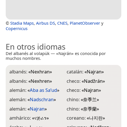
©
Stadia Maps
,
Airbus DS
,
CNES
,
PlanetObserver
y
Copernicus
En otros idiomas
Del albanés al volapük — «Najrán» es conocida por
muchos nombres.
albanés:
«
Nexhran
»
catalán:
«
Najran
»
h
albanés:
«
Nexhren
»
checo:
«
Nadžrán
»
i
alemán:
«
Aba as Sa’ud
»
checo:
«
Najran
»
i
alemán:
«
Nadschran
»
chino:
«
奈季兰
»
i
alemán:
«
Najran
»
chino:
«
奈季蘭
»
i
amhárico:
«
ናጅራን
»
coreano:
«
나지란
»
i