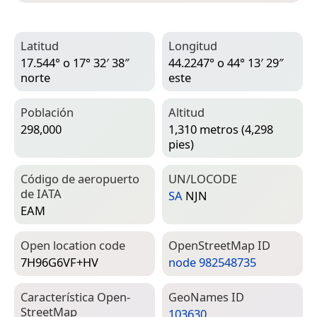
Latitud
Longitud
17.544° o 17° 32′ 38″
44.2247° o 44° 13′ 29″
norte
este
Población
Altitud
298,000
1,310 metros (4,298
pies)
Código de aeropuerto
UN/LOCODE
de IATA
SA
NJN
EAM
Open location code
Open­Street­Map ID
7H96G6VF+HV
node 982548735
Característica Open­
Geo­Names ID
Street­Map
103630