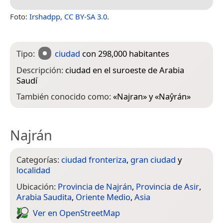
Foto:
Irshadpp
,
CC BY-SA 3.0
.
Tipo:
ciudad
con 298,000 habitantes
Descripción:
ciudad en el suroeste de Arabia
Saudí
También conocido como:
«
Najran
» y «
Naŷrán
»
Najrán
Categorías:
ciudad fronteriza
,
gran ciudad
y
localidad
Ubicación:
Provincia de Najrán
,
Provincia de Asir
,
Arabia Saudita
,
Oriente Medio
,
Asia
Ver en Open­Street­Map