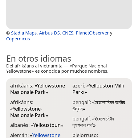
©
Stadia Maps
,
Airbus DS
,
CNES
,
PlanetObserver
y
Copernicus
En otros idiomas
Del afrikáans al vietnamita — «Parque Nacional
Yellowstone» es conocida por muchos nombres.
afrikáans:
«
Yellowstone
azerí:
«
Yellouston Milli
b
Nasionale Park
»
Parkı
»
c
afrikáans:
bengalí:
«
ইয়েলোস্টোন জাতীয়
d
«
Yellowstone-
উদ্যান
»
c
Nasionale Park
»
bengalí:
«
ইয়েলোস্টোন
Y
albanés:
«
Yelloustoun
»
ন্যাশনাল পার্ক
»
c
alemán:
«
Yellowstone
bielorruso:
n