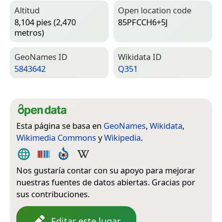
Altitud
Open location code
8,104 pies (2,470
85PFCCH6+5J
metros)
Geo­Names ID
Wiki­data ID
5843642
Q351
Esta página se basa en
GeoNames
,
Wikidata
,
Wikimedia Commons
y
Wikipedia
.
Nos gustaría contar con su apoyo para mejorar
nuestras fuentes de datos abiertas. Gracias por
sus contribuciones.
Editar este lugar