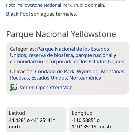
Foto:
Yellowstone National Park
, Public domain.
Black Pool
son aguas termales.
Parque Nacional Yellowstone
Categorías:
Parque Nacional de los Estados
Unidos
,
reserva de biosfera
,
parque nacional
y
comunidad no incorporada en los Estados Unidos
Ubicación:
Condado de Park
,
Wyoming
,
Montañas
Rocosas
,
Estados Unidos
,
Norteamérica
Ver en Open­Street­Map
Latitud
Longitud
44.428° o 44° 25′ 41″
-110.5885° o
norte
110° 35′ 19″ oeste