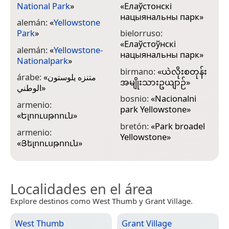
National Park
»
«
Елаўстонскі
c
нацыянальны парк
»
alemán:
«
Yellowstone
K
Park
»
bielorruso:
c
«
Елаўстоўнскі
alemán:
«
Yellowstone-
нацыянальны парк
»
c
Nationalpark
»
birmano:
«
ယဲလိုးစတုန်း
c
árabe:
«
متنزه يلوستون
အမျိုးသားဥယျာဉ်
»
الوطني
»
c
bosnio:
«
Nacionalni
н
armenio:
park Yellowstone
»
«
Ելոուսթոուն
»
c
bretón:
«
Park broadel
«
armenio:
Yellowstone
»
ව
«
Յելոուսթոուն
»
Localidades en el área
Explore destinos como West Thumb y Grant Village.
West Thumb
Grant Village