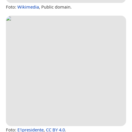
Foto:
Wikimedia
, Public domain.
Foto:
E1presidente
,
CC BY 4.0
.