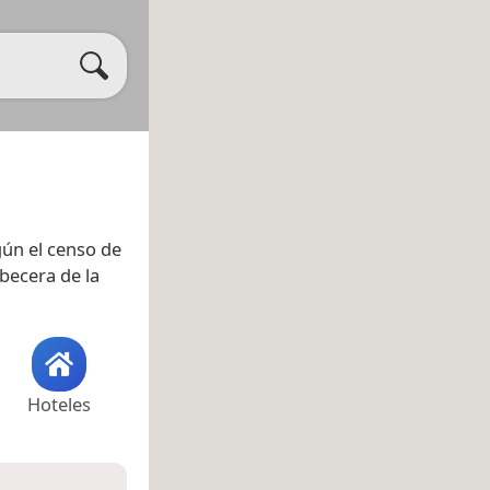
gún el censo de
abecera de la
Hoteles