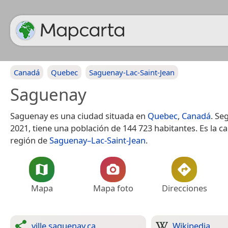
Canadá
Quebec
Saguenay-Lac-Saint-Jean
Saguenay
Saguenay es una ciudad situada en
Quebec
,
Canadá
. Se
2021, tiene una población de 144 723 habitantes.​ Es la c
región de
Saguenay–Lac-Saint-Jean
.
Mapa
Mapa foto
Direcciones
ville.saguenay.ca
Wikipedia