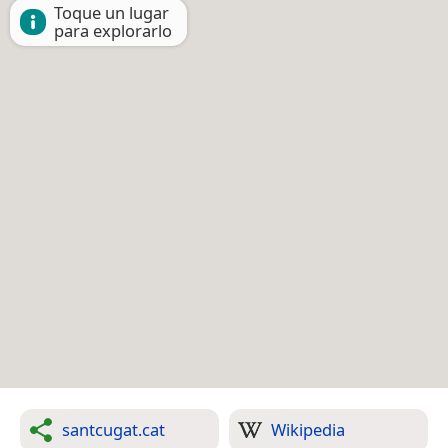
Toque un lugar
para explorarlo
santcugat.cat
Wikipedia