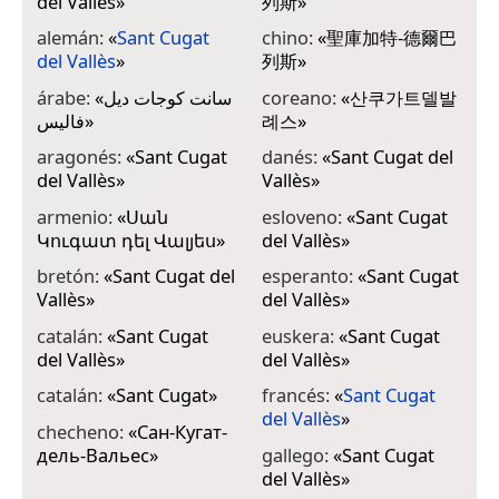
del Vallès
»
列斯
»
კ
alemán:
«
Sant Cugat
chino:
«
聖庫加特-德爾巴
g
del Vallès
»
列斯
»
δ
árabe:
«
سانت كوجات ديل
coreano:
«
산쿠가트델발
h
فاليس
»
례스
»
ס
aragonés:
«
Sant Cugat
danés:
«
Sant Cugat del
h
del Vallès
»
Vallès
»
d
armenio:
«
Սան
esloveno:
«
Sant Cugat
i
Կուգատ դել Վալյես
»
del Vallès
»
V
bretón:
«
Sant Cugat del
esperanto:
«
Sant Cugat
i
Vallès
»
del Vallès
»
V
catalán:
«
Sant Cugat
euskera:
«
Sant Cugat
i
del Vallès
»
del Vallès
»
V
catalán:
«
Sant Cugat
»
francés:
«
Sant Cugat
i
del Vallès
»
V
checheno:
«
Сан-Кугат-
дель-Вальес
»
gallego:
«
Sant Cugat
i
del Vallès
»
C