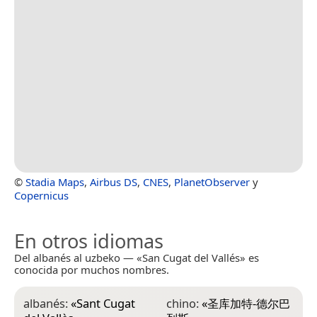
©
Stadia Maps
,
Airbus DS
,
CNES
,
PlanetObserver
y
Copernicus
En otros idiomas
Del albanés al uzbeko — «San Cugat del Vallés» es
conocida por muchos nombres.
albanés:
«
Sant Cugat
chino:
«
圣库加特-德尔巴
g