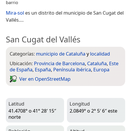
barrio
Mira-sol
es un distrito del municipio de San Cugat del
Vallés.​​…
San Cugat del Vallés
Categorías:
municipio de Cataluña
y
localidad
Ubicación:
Provincia de Barcelona
,
Cataluña
,
Este
de España
,
España
,
Península ibérica
,
Europa
Ver en Open­Street­Map
Latitud
Longitud
41.4708° o 41° 28′ 15″
2.0849° o 2° 5′ 6″ este
norte