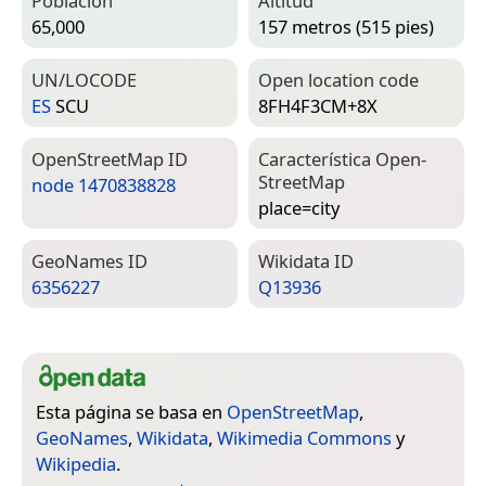
Población
Altitud
65,000
157 metros (515 pies)
UN/LOCODE
Open location code
ES
SCU
8FH4F3CM+8X
Open­Street­Map ID
Característica Open­
Street­Map
node 1470838828
place=­city
Geo­Names ID
Wiki­data ID
6356227
Q13936
Esta página se basa en
OpenStreetMap
,
GeoNames
,
Wikidata
,
Wikimedia Commons
y
Wikipedia
.