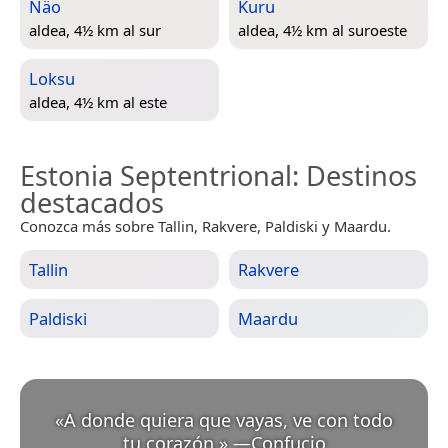
Näo
Kuru
aldea, 4½ km al sur
aldea, 4½ km al suroeste
Loksu
aldea, 4½ km al este
Estonia Septentrional
: Destinos
destacados
Conozca más sobre Tallin, Rakvere, Paldiski y Maardu.
Tallin
Rakvere
Paldiski
Maardu
«
A donde quiera que vayas, ve con todo
tu corazón.
»
—
Confucio