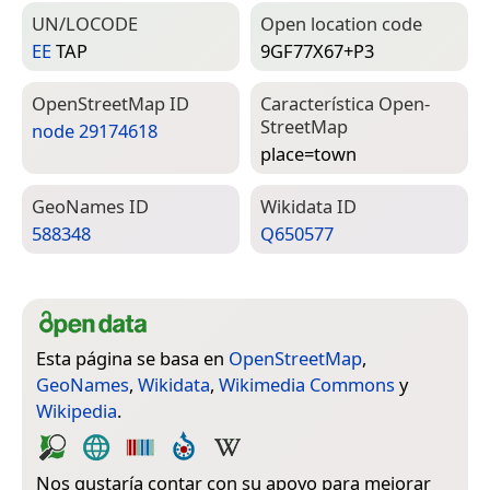
UN/LOCODE
Open location code
EE
TAP
9GF77X67+P3
Open­Street­Map ID
Característica Open­
Street­Map
node 29174618
place=­town
Geo­Names ID
Wiki­data ID
588348
Q650577
Esta página se basa en
OpenStreetMap
,
GeoNames
,
Wikidata
,
Wikimedia Commons
y
Wikipedia
.
Nos gustaría contar con su apoyo para mejorar