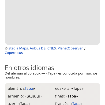
©
Stadia Maps
,
Airbus DS
,
CNES
,
PlanetObserver
y
Copernicus
En otros idiomas
Del alemán al volapük — «Tapa» es conocida por muchos
nombres.
alemán:
«
Tapa
»
euskera:
«
Tapa
»
l
armenio:
«
Տապա
»
finés:
«
Tapa
»
l
azerí:
«
Tapa
»
francés:
«
Tapa
»
n