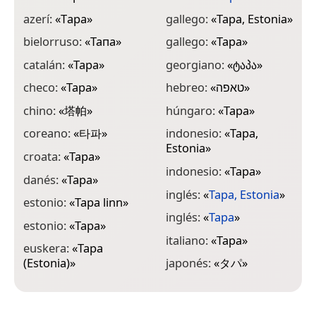
azerí:
«
Tаpа
»
gallego:
«
Tapa, Estonia
»
n
«
bielorruso:
«
Тапа
»
gallego:
«
Tapa
»
n
catalán:
«
Tapa
»
georgiano:
«
ტაპა
»
«
checo:
«
Tapa
»
hebreo:
«
טאפה
»
n
«
chino:
«
塔帕
»
húngaro:
«
Tapa
»
n
coreano:
«
타파
»
indonesio:
«
Tapa,
Estonia
»
p
croata:
«
Tapa
»
indonesio:
«
Tapa
»
p
danés:
«
Tapa
»
inglés:
«
Tapa, Estonia
»
p
estonio:
«
Tapa linn
»
inglés:
«
Tapa
»
r
estonio:
«
Tapa
»
E
italiano:
«
Tapa
»
euskera:
«
Tapa
r
(Estonia)
»
japonés:
«
タパ
»