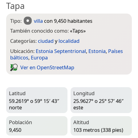
Tapa
Tipo:
villa
con 9,450 habitantes
También conocido como:
«
Taps
»
Categorías:
ciudad
y
localidad
Ubicación:
Estonia Septentrional
,
Estonia
,
Países
bálticos
,
Europa
Ver en Open­Street­Map
Latitud
Longitud
59.2619° o 59° 15′ 43″
25.9627° o 25° 57′ 46″
norte
este
Población
Altitud
9,450
103 metros (338 pies)