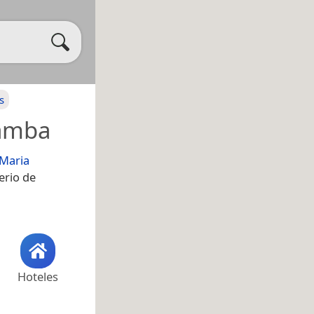
s
amba
 Maria
erio de
Hoteles