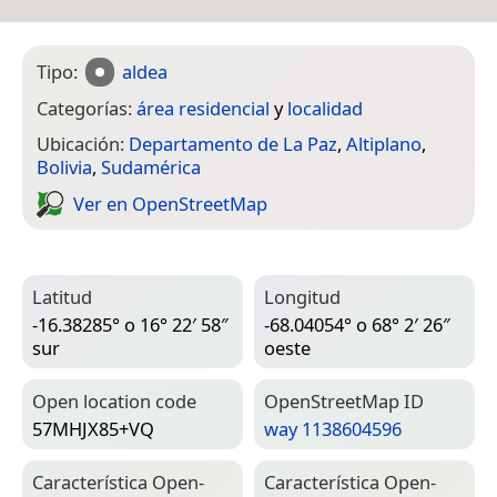
Tipo:
aldea
Categorías:
área residencial
y
localidad
Ubicación:
Departamento de La Paz
,
Altiplano
,
Bolivia
,
Sudamérica
Ver en Open­Street­Map
Latitud
Longitud
-16.38285° o 16° 22′ 58″
-68.04054° o 68° 2′ 26″
sur
oeste
Open location code
Open­Street­Map ID
57MHJX85+VQ
way 1138604596
Característica Open­
Característica Open­