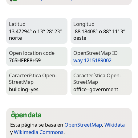
Latitud
Longitud
13.47294° o 13° 28′ 23″
-88.18408° o 88° 11′ 3″
norte
oeste
Open location code
Open­Street­Map ID
765HFRF8+59
way 1215189002
Característica Open­
Característica Open­
Street­Map
Street­Map
building=­yes
office=­government
Esta página se basa en
OpenStreetMap
,
Wikidata
y
Wikimedia Commons
.