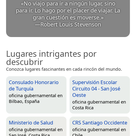
«
No viajo para ir a ningún lugar, sino
para ir. Lo hago por el placer de viajar. La
gran cuestión es moverse.
»
—
Robert Louis Stevenson
Lugares intrigantes por
descubrir
Conozca lugares fascinantes en cada rincón del mundo.
Consulado Honorario
Supervisión Escolar
de Turquía
Circuito 04 - San José
Oeste
oficina gubernamental en
Bilbao, España
oficina gubernamental en
Costa Rica
Ministerio de Salud
CRS Santiago Occidente
oficina gubernamental en
oficina gubernamental en
San José, Costa Rica
Chile