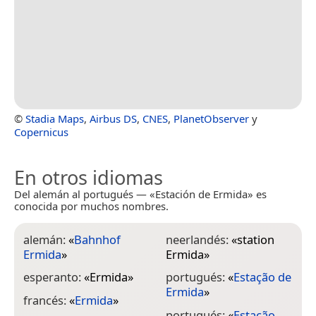
©
Stadia Maps
,
Airbus DS
,
CNES
,
PlanetObserver
y
Copernicus
En otros idiomas
Del alemán al portugués — «Estación de Ermida» es
conocida por muchos nombres.
alemán:
«
Bahnhof
neerlandés:
«
station
Ermida
»
Ermida
»
esperanto:
«
Ermida
»
portugués:
«
Estação de
Ermida
»
francés:
«
Ermida
»
portugués:
«
Estação