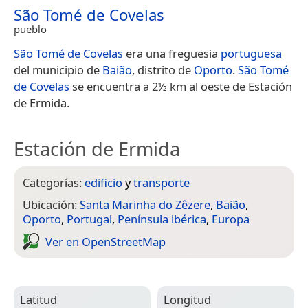
São Tomé de Covelas
pueblo
São Tomé de Covelas
era una freguesia
portuguesa
del municipio de
Baião
, distrito de
Oporto
.
São Tomé
de Covelas
se encuentra a 2½ km al oeste de Estación
de Ermida.
Estación de Ermida
Categorías:
edificio
y
transporte
Ubicación:
Santa Marinha do Zêzere
,
Baião
,
Oporto
,
Portugal
,
Península ibérica
,
Europa
Ver en Open­Street­Map
Latitud
Longitud