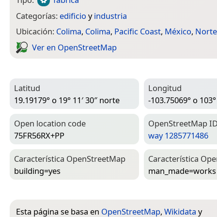
Categorías:
edificio
y
industria
Ubicación:
Colima
,
Colima
,
Pacific Coast
,
México
,
Norte
Ver en Open­Street­Map
Latitud
Longitud
19.19179° o 19° 11′ 30″ norte
-103.75069° o 103°
Open location code
Open­Street­Map I
75FR56RX+PP
way 1285771486
Característica Open­Street­Map
Característica Ope
building=­yes
man_made=­works
Esta página se basa en
OpenStreetMap
,
Wikidata
y