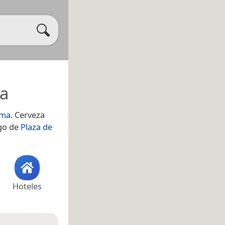
a
ima
. Cerveza
ego de
Plaza de
Hoteles