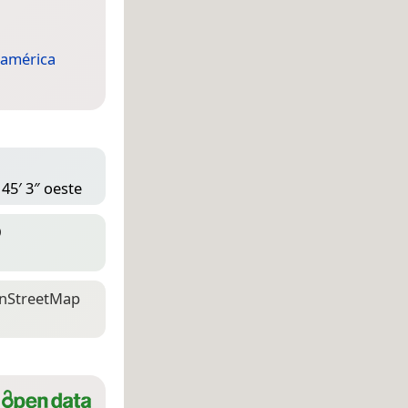
américa
 45′ 3″ oeste
D
n­Street­Map