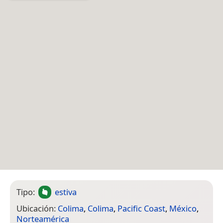
Tipo:
estiva
Ubicación:
Colima
,
Colima
,
Pacific Coast
,
México
,
Norteamérica