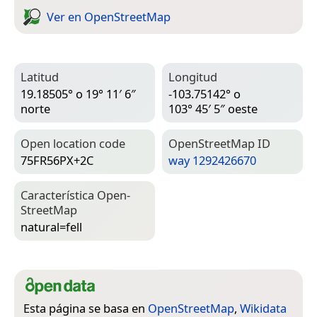
Ver en Open­Street­Map
Latitud
Longitud
19.18505° o 19° 11′ 6″
-103.75142° o
norte
103° 45′ 5″ oeste
Open location code
Open­Street­Map ID
75FR56PX+2C
way 1292426670
Característica Open­
Street­Map
natural=­fell
Esta página se basa en
OpenStreetMap
,
Wikidata