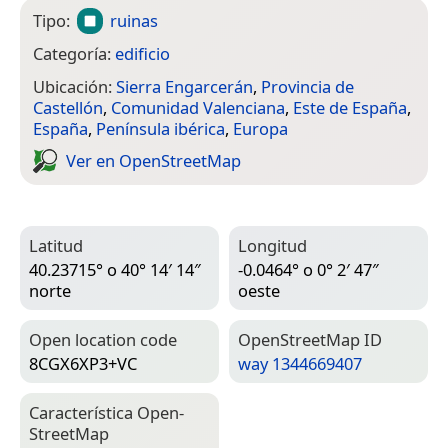
Tipo:
ruinas
Categoría:
edificio
Ubicación:
Sierra Engarcerán
,
Provincia de
Castellón
,
Comunidad Valenciana
,
Este de España
,
España
,
Península ibérica
,
Europa
Ver en Open­Street­Map
Latitud
Longitud
40.23715° o 40° 14′ 14″
-0.0464° o 0° 2′ 47″
norte
oeste
Open location code
Open­Street­Map ID
8CGX6XP3+VC
way 1344669407
Característica Open­
Street­Map