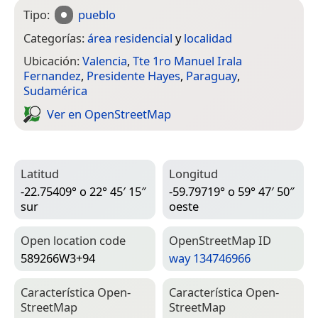
Tipo:
pueblo
Categorías:
área residencial
y
localidad
Ubicación:
Valencia
,
Tte 1ro Manuel Irala
Fernandez
,
Presidente Hayes
,
Paraguay
,
Sudamérica
Ver en Open­Street­Map
Latitud
Longitud
-22.75409° o 22° 45′ 15″
-59.79719° o 59° 47′ 50″
sur
oeste
Open location code
Open­Street­Map ID
589266W3+94
way 134746966
Característica Open­
Característica Open­
Street­Map
Street­Map