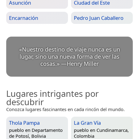
Asunción
Ciudad del Este
Encarnación
Pedro Juan Caballero
«
Nuestro destino de viaje nunca es un
lugar, sino una nueva forma de ver las
cosas.
»
—
Henry Miller
Lugares intrigantes por
descubrir
Conozca lugares fascinantes en cada rincón del mundo.
Thola Pampa
La Gran Vía
pueblo en
Departamento
pueblo en
Cundinamarca,
de Potosí, Bolivia
Colombia