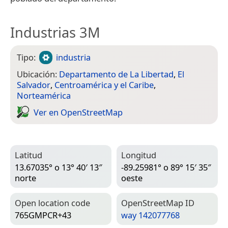
Industrias 3M
Tipo:
industria
Ubicación:
Departamento de La Libertad
,
El
Salvador
,
Centroamérica y el Caribe
,
Norteamérica
Ver en Open­Street­Map
Latitud
Longitud
13.67035° o 13° 40′ 13″
-89.25981° o 89° 15′ 35″
norte
oeste
Open location code
Open­Street­Map ID
765GMPCR+43
way 142077768