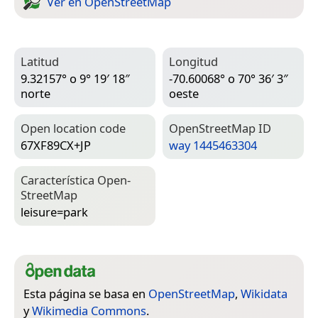
Ver en Open­Street­Map
Latitud
Longitud
9.32157° o 9° 19′ 18″
-70.60068° o 70° 36′ 3″
norte
oeste
Open location code
Open­Street­Map ID
67XF89CX+JP
way 1445463304
Característica Open­
Street­Map
leisure=­park
Esta página se basa en
OpenStreetMap
,
Wikidata
y
Wikimedia Commons
.