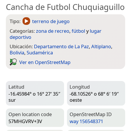
Cancha de Futbol Chuquiaguillo
Tipo:
terreno de juego
Categorías:
zona de recreo
,
fútbol
y
lugar
deportivo
Ubicación:
Departamento de La Paz
,
Altiplano
,
Bolivia
,
Sudamérica
Ver en Open­Street­Map
Latitud
Longitud
-16.45984° o 16° 27′ 35″
-68.10526° o 68° 6′ 19″
sur
oeste
Open location code
Open­Street­Map ID
57MHGVRV+3V
way 156548371