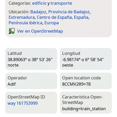
Categorías:
edificio
y
transporte
Ubicación:
Badajoz
,
Provincia de Badajoz
,
Extremadura
,
Centro de España
,
España
,
Península ibérica
,
Europa
Ver en Open­Street­Map
Latitud
Longitud
38.89063° o 38° 53′ 26″
-6.98174° o 6° 58′ 54″
norte
oeste
Operador
Open location code
Adif
8CCMV2R9+78
Open­Street­Map ID
Característica Open­
Street­Map
way 161753999
building=­train_station