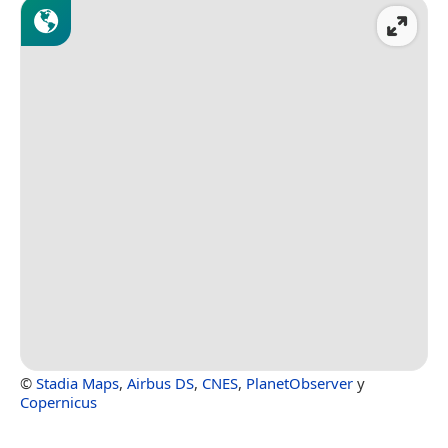
©
Stadia Maps
,
Airbus DS
,
CNES
,
PlanetObserver
y
Copernicus