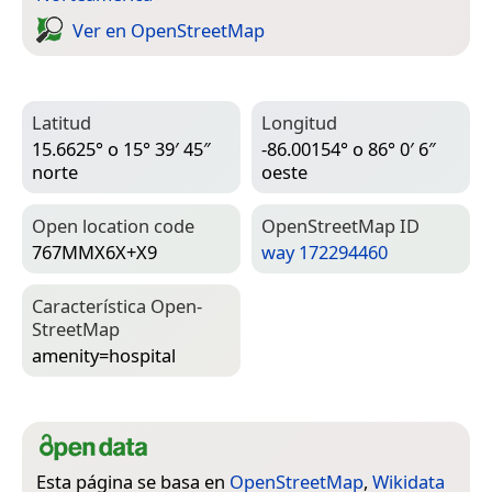
Ver en Open­Street­Map
Latitud
Longitud
15.6625° o 15° 39′ 45″
-86.00154° o 86° 0′ 6″
norte
oeste
Open location code
Open­Street­Map ID
767MMX6X+X9
way 172294460
Característica Open­
Street­Map
amenity=­hospital
Esta página se basa en
OpenStreetMap
,
Wikidata