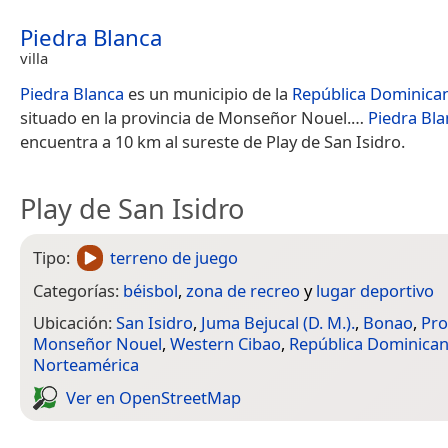
Piedra Blanca
villa
Piedra Blanca
es un municipio de la
República Dominica
situado en la provincia de Monseñor Nouel.​…
Piedra Bla
encuentra a 10 km al sureste de Play de San Isidro.
Play de San Isidro
Tipo:
terreno de juego
Categorías:
béisbol
,
zona de recreo
y
lugar deportivo
Ubicación:
San Isidro
,
Juma Bejucal (D. M.).
,
Bonao
,
Pro
Monseñor Nouel
,
Western Cibao
,
República Dominica
Norteamérica
Ver en Open­Street­Map