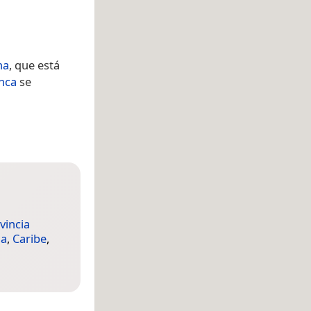
na
, que está
nca
se
vincia
na
,
Caribe
,