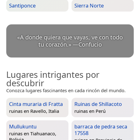
Santiponce
Sierra Norte
«
A donde quiera que vayas, ve con todo
tu corazón.
»
—
Confucio
Lugares intrigantes por
descubrir
Conozca lugares fascinantes en cada rincón del mundo.
Cinta muraria di Fratta
Ruinas de Shillacoto
ruinas en
Ravello, Italia
ruinas en
Perú
Mullukuntu
barraca de pedra seca
17558
ruinas en
Tiahuanaco,
Bolivia