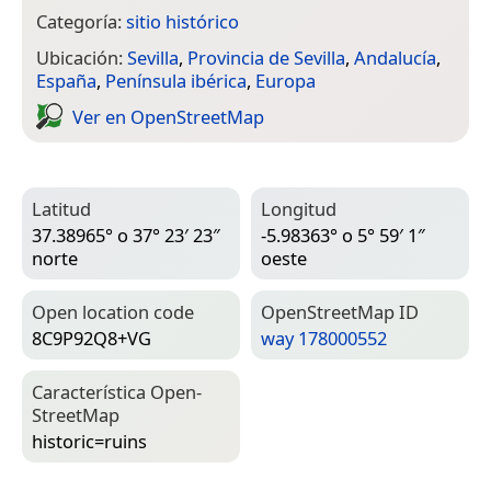
Categoría:
sitio histórico
Ubicación:
Sevilla
,
Provincia de Sevilla
,
Andalucía
,
España
,
Península ibérica
,
Europa
Ver en Open­Street­Map
Latitud
Longitud
37.38965° o 37° 23′ 23″
-5.98363° o 5° 59′ 1″
norte
oeste
Open location code
Open­Street­Map ID
8C9P92Q8+VG
way 178000552
Característica Open­
Street­Map
historic=­ruins