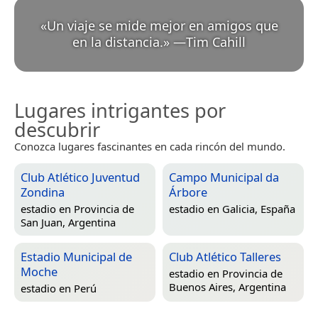
«
Un viaje se mide mejor en amigos que
en la distancia.
»
—
Tim Cahill
Lugares intrigantes por
descubrir
Conozca lugares fascinantes en cada rincón del mundo.
Club Atlético Juventud
Campo Municipal da
Zondina
Árbore
estadio en
Provincia de
estadio en
Galicia, España
San Juan, Argentina
Estadio Municipal de
Club Atlético Talleres
Moche
estadio en
Provincia de
Buenos Aires, Argentina
estadio en
Perú