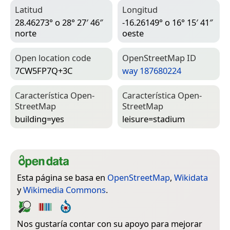
Latitud
Longitud
28.46273° o 28° 27′ 46″
-16.26149° o 16° 15′ 41″
norte
oeste
Open location code
Open­Street­Map ID
7CW5FP7Q+3C
way 187680224
Característica Open­
Característica Open­
Street­Map
Street­Map
building=­yes
leisure=­stadium
Esta página se basa en
OpenStreetMap
,
Wikidata
y
Wikimedia Commons
.
Nos gustaría contar con su apoyo para mejorar