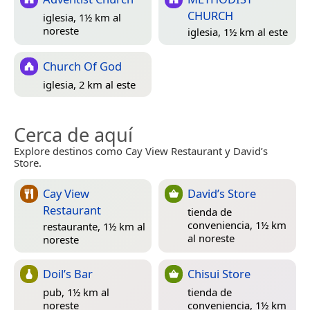
CHURCH
iglesia, 1½ km al
noreste
iglesia, 1½ km al este
Church Of God
iglesia, 2 km al este
Cerca de aquí
Explore destinos como Cay View Restaurant y David’s
Store.
Cay View
David’s Store
Restaurant
tienda de
conveniencia, 1½ km
restaurante, 1½ km al
al noreste
noreste
Doil’s Bar
Chisui Store
pub, 1½ km al
tienda de
noreste
conveniencia, 1½ km