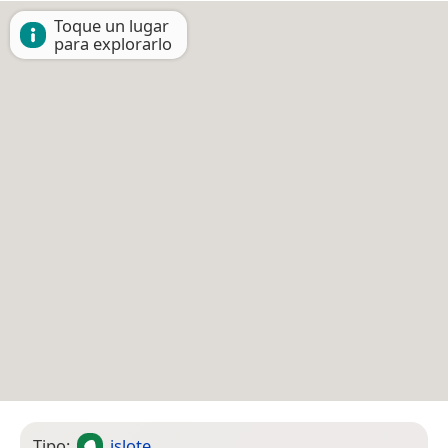
Toque un lugar
para explorarlo
Tipo:
islote