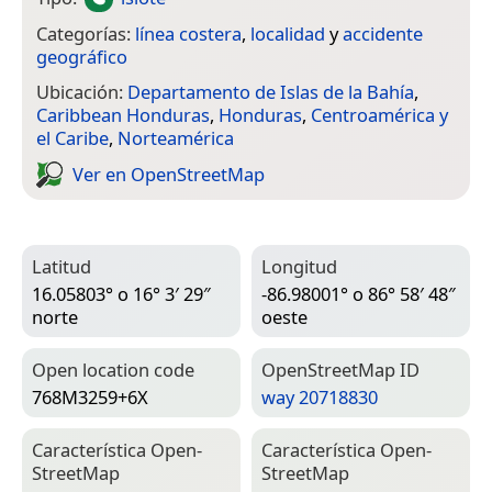
Categorías:
línea costera
,
localidad
y
accidente
geográfico
Ubicación:
Departamento de Islas de la Bahía
,
Caribbean Honduras
,
Honduras
,
Centroamérica y
el Caribe
,
Norteamérica
Ver en Open­Street­Map
Latitud
Longitud
16.05803° o 16° 3′ 29″
-86.98001° o 86° 58′ 48″
norte
oeste
Open location code
Open­Street­Map ID
768M3259+6X
way 20718830
Característica Open­
Característica Open­
Street­Map
Street­Map