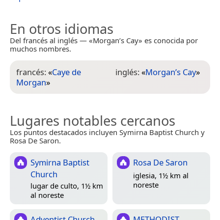
En otros idiomas
Del francés al inglés — «Morgan’s Cay» es conocida por
muchos nombres.
francés:
«
Caye de
inglés:
«
Morgan’s Cay
»
Morgan
»
Lugares notables cercanos
Los puntos destacados incluyen Symirna Baptist Church y
Rosa De Saron.
Symirna Baptist
Rosa De Saron
Church
iglesia, 1½ km al
noreste
lugar de culto, 1½ km
al noreste
Adventist Church
METHODIST