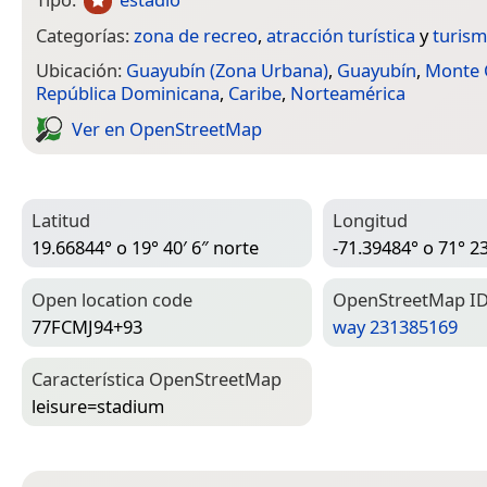
Categorías:
zona de recreo
,
atracción turística
y
turis
Ubicación:
Guayubín (Zona Urbana)
,
Guayubín
,
Monte C
República Dominicana
,
Caribe
,
Norteamérica
Ver en Open­Street­Map
Latitud
Longitud
19.66844° o 19° 40′ 6″ norte
-71.39484° o 71° 23
Open location code
Open­Street­Map I
77FCMJ94+93
way 231385169
Característica Open­Street­Map
leisure=­stadium