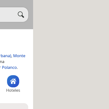
rbana)
,
Monte
ina
r Polanco
.
Hoteles