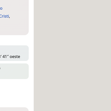
mo
risti
,
′ 41″ oeste
D