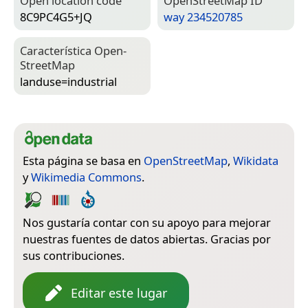
Open location code
Open­Street­Map ID
8C9PC4G5+JQ
way 234520785
Característica Open­
Street­Map
landuse=­industrial
Esta página se basa en
OpenStreetMap
,
Wikidata
y
Wikimedia Commons
.
Nos gustaría contar con su apoyo para mejorar
nuestras fuentes de datos abiertas. Gracias por
sus contribuciones.
Editar este lugar