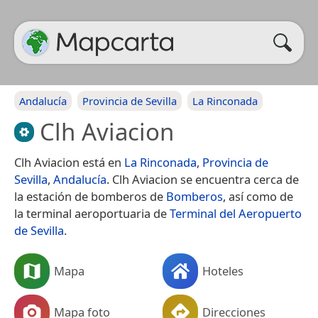
Andalucía
Provincia de Sevilla
La Rinconada
Clh Aviacion
Clh Aviacion está en
La Rinconada
,
Provincia de
Sevilla
,
Andalucía
. Clh Aviacion se encuentra cerca de
la estación de bomberos de
Bomberos
, así como de
la terminal aeroportuaria de
Terminal del Aeropuerto
de Sevilla
.
Mapa
Hoteles
Mapa foto
Direcciones