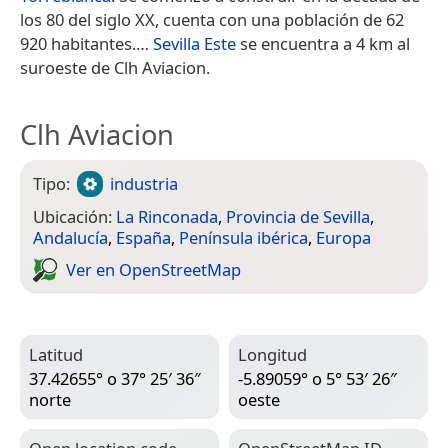
los 80 del siglo XX, cuenta con una población de 62
920 habitantes.​…
Sevilla Este
se encuentra a 4 km al
suroeste de Clh Aviacion.
Clh Aviacion
Tipo:
industria
Ubicación:
La Rinconada
,
Provincia de Sevilla
,
Andalucía
,
España
,
Península ibérica
,
Europa
Ver en Open­Street­Map
Latitud
Longitud
37.42655° o 37° 25′ 36″
-5.89059° o 5° 53′ 26″
norte
oeste