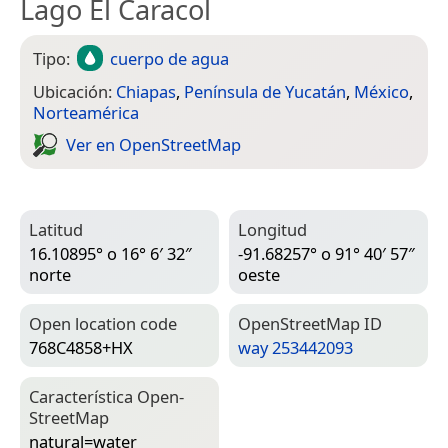
Lago El Caracol
Tipo:
cuerpo de agua
Ubicación:
Chiapas
,
Península de Yucatán
,
México
,
Norteamérica
Ver en Open­Street­Map
Latitud
Longitud
16.10895° o 16° 6′ 32″
-91.68257° o 91° 40′ 57″
norte
oeste
Open location code
Open­Street­Map ID
768C4858+HX
way 253442093
Característica Open­
Street­Map
natural=­water