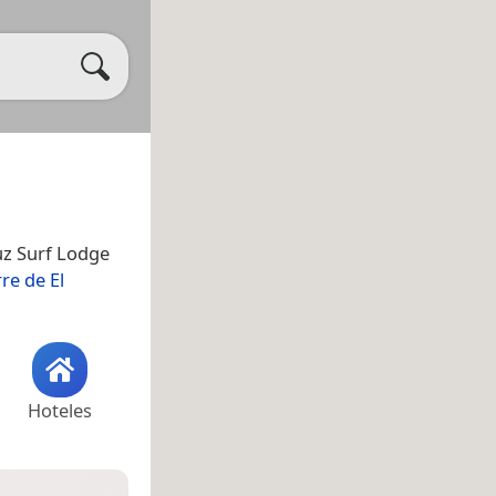
uz Surf Lodge
re de El
Hoteles