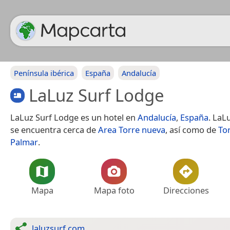
Península ibérica
España
Andalucía
LaLuz Surf Lodge
LaLuz Surf Lodge es un hotel en
Andalucía
,
España
. LaL
se encuentra cerca de
Area Torre nueva
, así como de
Tor
Palmar
.
Mapa
Mapa foto
Direcciones
laluzsurf.com