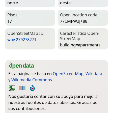
norte
oeste
Pisos
Open location code
17
77CMFW3J+88
Open­Street­Map ID
Característica Open­
Street­Map
way 279278271
building=­apartments
Esta página se basa en
OpenStreetMap
,
Wikidata
y
Wikimedia Commons
.
Nos gustaría contar con su apoyo para mejorar
nuestras fuentes de datos abiertas. Gracias por
sus contribuciones.