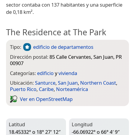
sector contaba con 137 habitantes y una superficie
de 0,18 km².
The Residence at The Park
Tipo:
edificio de departamentos
Dirección postal:
85 Calle Cervantes, San Juan, PR
00907
Categorías:
edificio
y
vivienda
Ubicación:
Santurce
,
San Juan
,
Northern Coast
,
Puerto Rico
,
Caribe
,
Norteamérica
Ver en Open­Street­Map
Latitud
Longitud
18.45332° o 18° 27′ 12″
-66.06922° o 66° 4′ 9″