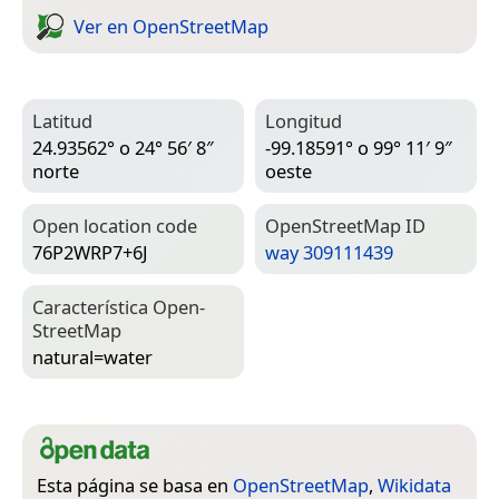
Ver en Open­Street­Map
Latitud
Longitud
24.93562° o 24° 56′ 8″
-99.18591° o 99° 11′ 9″
norte
oeste
Open location code
Open­Street­Map ID
76P2WRP7+6J
way 309111439
Característica Open­
Street­Map
natural=­water
Esta página se basa en
OpenStreetMap
,
Wikidata