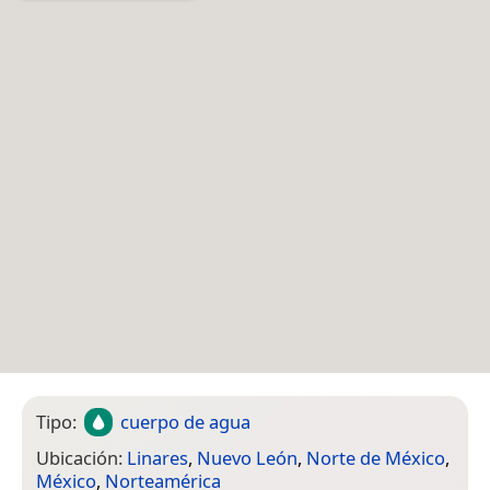
Tipo:
cuerpo de agua
Ubicación:
Linares
,
Nuevo León
,
Norte de México
,
México
,
Norteamérica