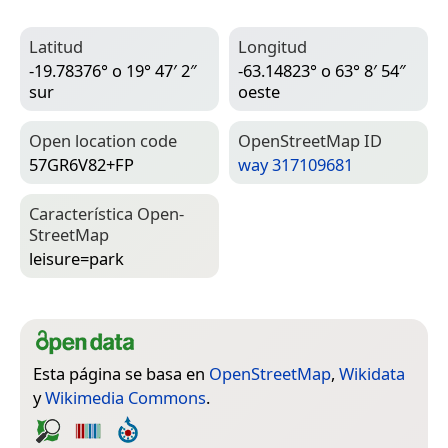
Latitud
Longitud
-19.78376° o 19° 47′ 2″
-63.14823° o 63° 8′ 54″
sur
oeste
Open location code
Open­Street­Map ID
57GR6V82+FP
way 317109681
Característica Open­
Street­Map
leisure=­park
Esta página se basa en
OpenStreetMap
,
Wikidata
y
Wikimedia Commons
.