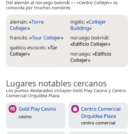
Del alemán al noruego bokmål — «Centro Coltejer» es
conocida por muchos nombres.
alemán:
«
Torre
inglés:
«
Coltejer
Coltejer
»
Building
»
francés:
«
Tour Coltejer
»
noruego bokmål:
«
Edificio Coltejer
»
gaélico escocés:
«
Tùr
Coltejer
»
noruego:
«
Edificio
Coltejer
»
Lugares notables cercanos
Los puntos destacados incluyen Gold Play Casino y Centro
Comercial Orquídea Plaza.
Gold Play Casino
Centro Comercial
Orquídea Plaza
casino
centro comercial