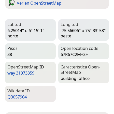
Ver en Open­Street­Map
Latitud
Longitud
6.25014° o 6° 15′ 1″
-75.56606° o 75° 33′ 58″
norte
oeste
Pisos
Open location code
38
67R67C2M+3H
Open­Street­Map ID
Característica Open­
Street­Map
way 31973359
building=­office
Wiki­data ID
Q3057904