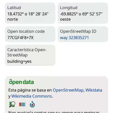
Latitud
Longitud
18.4732° o 18° 28′ 24″
-69.8825° o 69° 52′ 57″
norte
oeste
Open location code
Open­Street­Map ID
77CGF4F8+7X
way 323835271
Característica Open­
Street­Map
building=­yes
Esta página se basa en
OpenStreetMap
,
Wikidata
y
Wikimedia Commons
.
Nos gustaría contar con su apoyo para mejorar