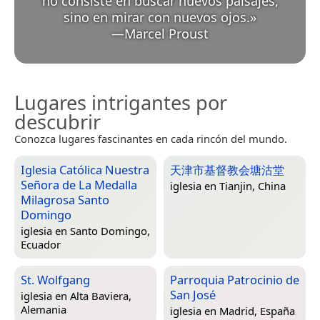
no consiste en buscar nuevos paisajes,
sino en mirar con nuevos ojos.
»
—
Marcel Proust
Lugares intrigantes por
descubrir
Conozca lugares fascinantes en cada rincón del mundo.
Iglesia Católica Nuestra
天津市基督教会塘沽堂
Señora de La Medalla
iglesia en
Tianjin, China
Milagrosa Santo
Domingo
iglesia en
Santo Domingo,
Ecuador
St. Wolfgang
Parroquia Patrocinio de
San José
iglesia en
Alta Baviera,
Alemania
iglesia en
Madrid, España