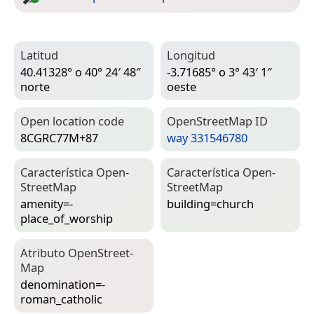
Latitud
Longitud
40.41328° o 40° 24′ 48″
-3.71685° o 3° 43′ 1″
norte
oeste
Open location code
Open­Street­Map ID
8CGRC77M+87
way 331546780
Característica Open­
Característica Open­
Street­Map
Street­Map
amenity=­
building=­church
place_of_worship
Atributo Open­Street­
Map
denomination=­
roman_catholic