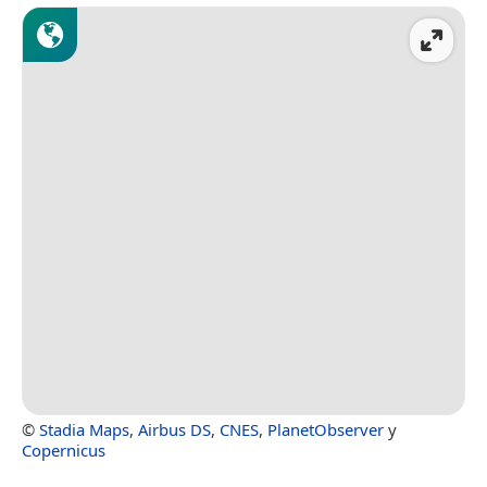
©
Stadia Maps
,
Airbus DS
,
CNES
,
PlanetObserver
y
Copernicus