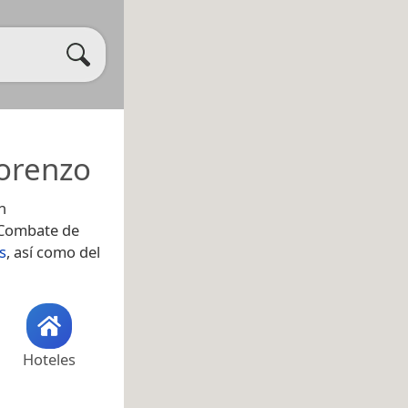
orenzo
n
 Combate de
s
, así como del
Hoteles