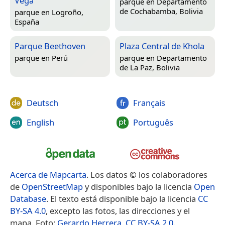
Vega
parque en
Departamento
de Cochabamba, Bolivia
parque en
Logroño,
España
Parque Beethoven
Plaza Central de Khola
parque en
Perú
parque en
Departamento
de La Paz, Bolivia
Deutsch
Français
English
Português
Acerca de Mapcarta
. Los datos © los colaboradores
de
OpenStreetMap
y disponibles bajo la licencia
Open
Database
. El texto está disponible bajo la licencia
CC
BY-SA 4.0
, excepto las fotos, las direcciones y el
mapa. Foto:
Gerardo Herrera
,
CC BY-SA 2.0
.