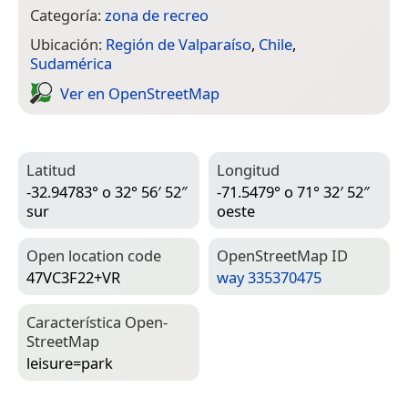
Categoría:
zona de recreo
Ubicación:
Región de Valparaíso
,
Chile
,
Sudamérica
Ver en Open­Street­Map
Latitud
Longitud
-32.94783° o 32° 56′ 52″
-71.5479° o 71° 32′ 52″
sur
oeste
Open location code
Open­Street­Map ID
47VC3F22+VR
way 335370475
Característica Open­
Street­Map
leisure=­park