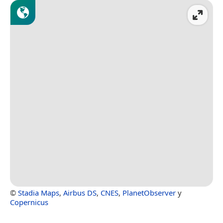
©
Stadia Maps
,
Airbus DS
,
CNES
,
PlanetObserver
y
Copernicus