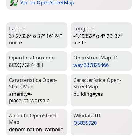
Ver en Open­Street­Map
Latitud
Longitud
37.27336° o 37° 16′ 24″
-4.49352° o 4° 29′ 37″
norte
oeste
Open location code
Open­Street­Map ID
8C9Q7GF4+8H
way 337825466
Característica Open­
Característica Open­
Street­Map
Street­Map
amenity=­
building=­yes
place_of_worship
Atributo Open­Street­
Wiki­data ID
Map
Q5835920
denomination=­catholic