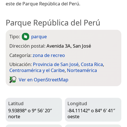
este de Parque República del Perú.
Parque República del Perú
Tipo:
parque
Dirección postal:
Avenida 3A, San José
Categoría:
zona de recreo
Ubicación:
Provincia de San José
,
Costa Rica
,
Centroamérica y el Caribe
,
Norteamérica
Ver en Open­Street­Map
Latitud
Longitud
9.93898° o 9° 56′ 20″
-84.11142° o 84° 6′ 41″
norte
oeste