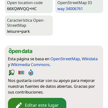
Open location code
Open­Street­Map ID
66XQWVQQ+HC
way 34006761
Característica Open­
Street­Map
leisure=­park
Esta página se basa en
OpenStreetMap
,
Wikidata
y
Wikimedia Commons
.
Nos gustaría contar con su apoyo para mejorar
nuestras fuentes de datos abiertas. Gracias por
sus contribuciones.
Editar este lugar