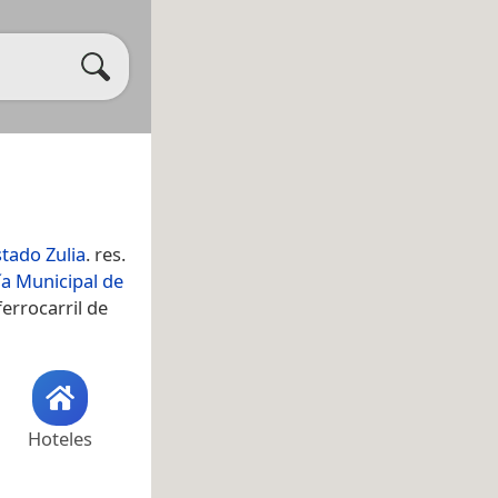
stado Zulia
. res.
ía Municipal de
ferrocarril de
Hoteles