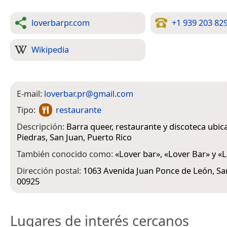
loverbarpr.com
+1 939 203 82
Wikipedia
E-mail:
loverbar.pr@gmail.com
Tipo:
restaurante
Descripción:
Barra queer, restaurante y discoteca ubic
Piedras, San Juan, Puerto Rico
También conocido como:
«
Lover bar
», «
Lover Bar
» y «
L
Dirección postal:
1063 Avenida Juan Ponce de León, Sa
00925
Lugares de interés cercanos