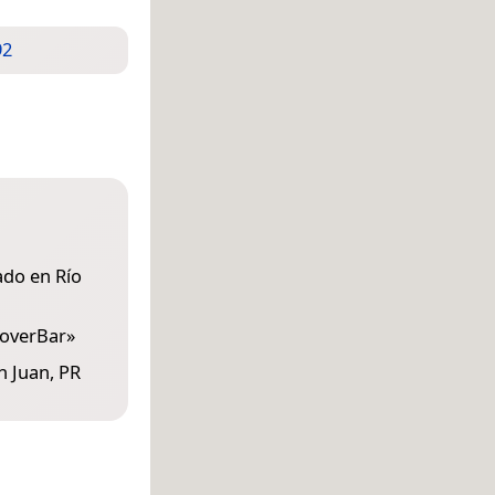
92
ado en Río
overBar
»
n Juan, PR