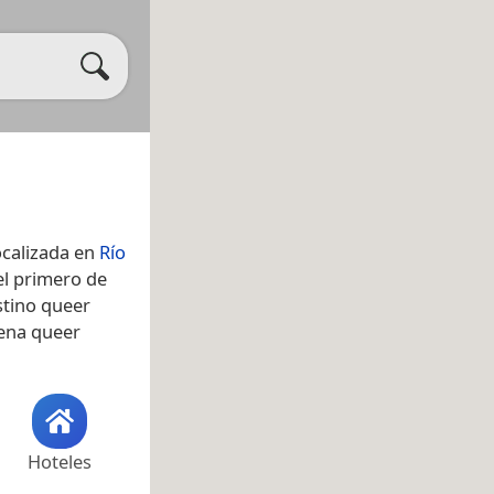
ocalizada en
Río
 el primero de
estino queer
cena queer
Hoteles