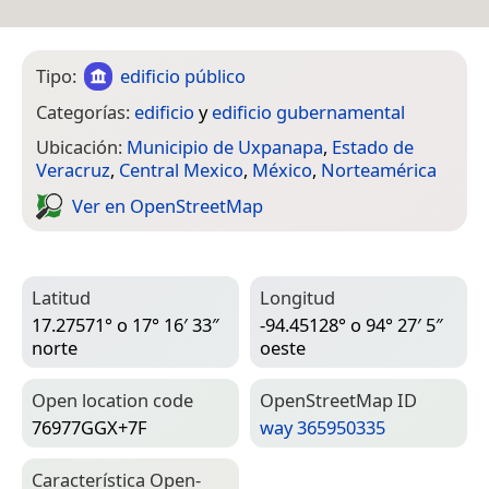
Tipo:
edificio público
Categorías:
edificio
y
edificio gubernamental
Ubicación:
Municipio de Uxpanapa
,
Estado de
Veracruz
,
Central Mexico
,
México
,
Norteamérica
Ver en Open­Street­Map
Latitud
Longitud
17.27571° o 17° 16′ 33″
-94.45128° o 94° 27′ 5″
norte
oeste
Open location code
Open­Street­Map ID
76977GGX+7F
way 365950335
Característica Open­