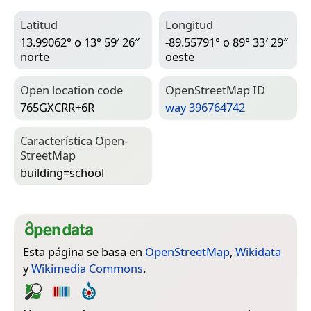
Latitud
Longitud
13.99062° o 13° 59′ 26″
-89.55791° o 89° 33′ 29″
norte
oeste
Open location code
Open­Street­Map ID
765GXCRR+6R
way 396764742
Característica Open­
Street­Map
building=­school
Esta página se basa en
OpenStreetMap
,
Wikidata
y
Wikimedia Commons
.