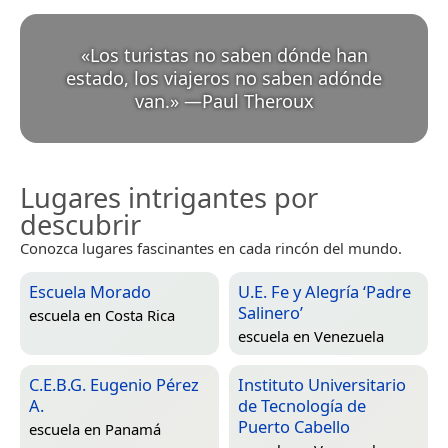
«
Los turistas no saben dónde han
estado, los viajeros no saben adónde
van.
»
—
Paul Theroux
Lugares intrigantes por
descubrir
Conozca lugares fascinantes en cada rincón del mundo.
Escuela Morado
U.E. Fe y Alegría ‘Padre
Salinero’
escuela en
Costa Rica
escuela en
Venezuela
C.E.B.G. Eugenio Pérez
Instituto Universitario
A.
de Tecnología de
Puerto Cabello
escuela en
Panamá