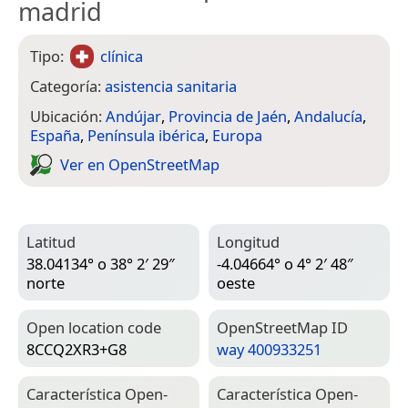
madrid
Tipo:
clínica
Categoría:
asistencia sanitaria
Ubicación:
Andújar
,
Provincia de Jaén
,
Andalucía
,
España
,
Península ibérica
,
Europa
Ver en Open­Street­Map
Latitud
Longitud
38.04134° o 38° 2′ 29″
-4.04664° o 4° 2′ 48″
norte
oeste
Open location code
Open­Street­Map ID
8CCQ2XR3+G8
way 400933251
Característica Open­
Característica Open­