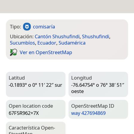
Tipo:
comisaría
Ubicación:
Cantón Shushufindi
,
Shushufindi
,
Sucumbíos
,
Ecuador
,
Sudamérica
Ver en Open­Street­Map
Latitud
Longitud
-0.1893° o 0° 11′ 22″ sur
-76.64754° o 76° 38′ 51″
oeste
Open location code
Open­Street­Map ID
67F5R962+7X
way 427694869
Característica Open­
Street­Map