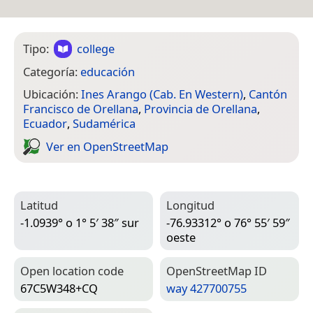
Tipo:
college
Categoría:
educación
Ubicación:
Ines Arango (Cab. En Western)
,
Cantón
Francisco de Orellana
,
Provincia de Orellana
,
Ecuador
,
Sudamérica
Ver en Open­Street­Map
Latitud
Longitud
-1.0939° o 1° 5′ 38″ sur
-76.93312° o 76° 55′ 59″
oeste
Open location code
Open­Street­Map ID
67C5W348+CQ
way 427700755