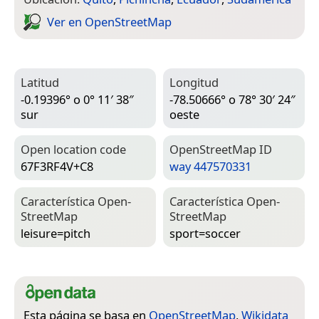
Ver en Open­Street­Map
Latitud
Longitud
-0.19396° o 0° 11′ 38″
-78.50666° o 78° 30′ 24″
sur
oeste
Open location code
Open­Street­Map ID
67F3RF4V+C8
way 447570331
Característica Open­
Característica Open­
Street­Map
Street­Map
leisure=­pitch
sport=­soccer
Esta página se basa en
OpenStreetMap
,
Wikidata